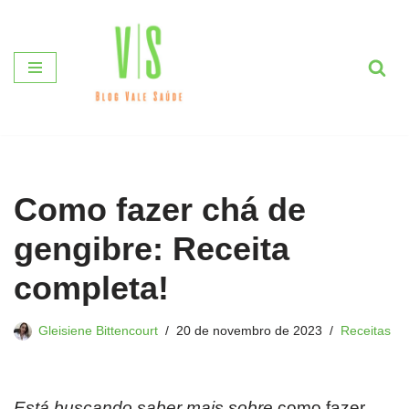
Pular
para
o
conteúdo
Como fazer chá de
gengibre: Receita
completa!
Gleisiene Bittencourt
20 de novembro de 2023
Receitas
Está buscando saber mais sobre
como fazer