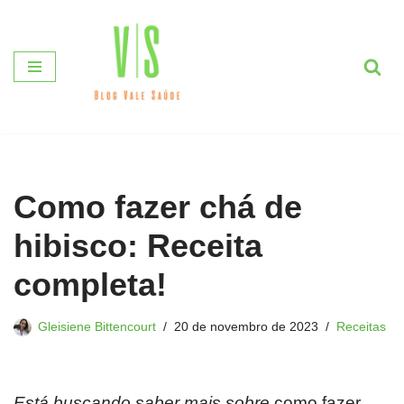
Pular
para
o
conteúdo
Como fazer chá de
hibisco: Receita
completa!
Gleisiene Bittencourt
20 de novembro de 2023
Receitas
Está buscando saber mais sobre
como fazer