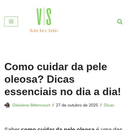
Pular
para
o
conteúdo
Como cuidar da pele
oleosa? Dicas
essenciais no dia a dia!
Gleisiene Bittencourt
27 de outubro de 2025
Dicas
Saber
como cuidar da pele oleosa
é uma das