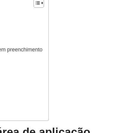
bem preenchimento
área de aplicação