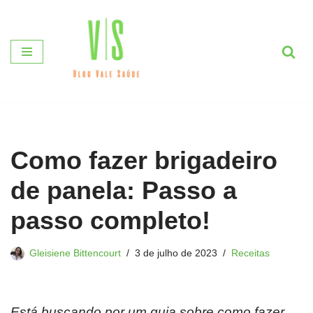
Pular
para
o
conteúdo
Como fazer brigadeiro
de panela: Passo a
passo completo!
Gleisiene Bittencourt
3 de julho de 2023
Receitas
Está buscando por um guia sobre como fazer