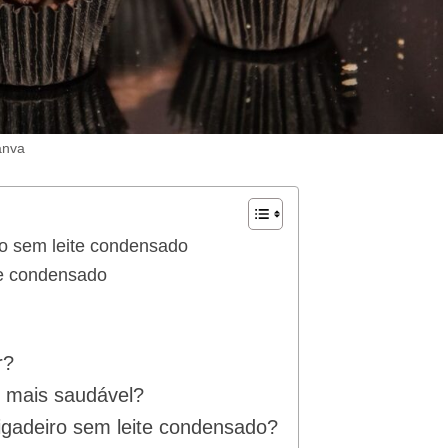
anva
ro sem leite condensado
te condensado
r?
é mais saudável?
igadeiro sem leite condensado?