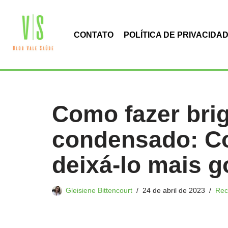
Pular
CONTATO
POLÍTICA DE PRIVACIDA
para
o
conteúdo
Como fazer brig
condensado: Co
deixá-lo mais g
Gleisiene Bittencourt
24 de abril de 2023
Rec