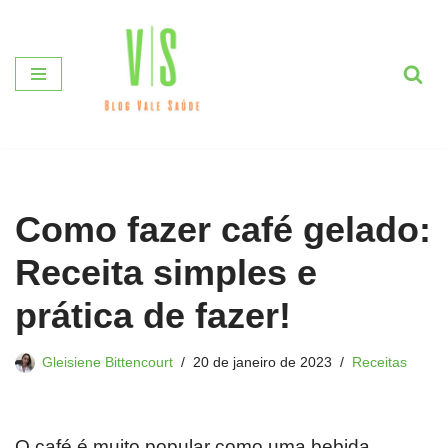
Pular
para
o
conteúdo
Como fazer café gelado:
Receita simples e
prática de fazer!
Gleisiene Bittencourt
20 de janeiro de 2023
Receitas
O café é muito popular como uma bebida