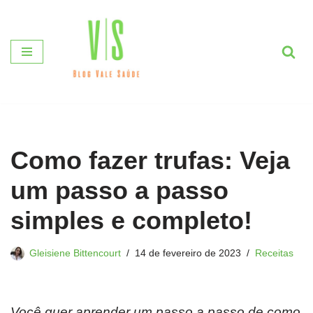
Pular
para
o
conteúdo
Como fazer trufas: Veja
um passo a passo
simples e completo!
Gleisiene Bittencourt
14 de fevereiro de 2023
Receitas
Você quer aprender um passo a passo de como