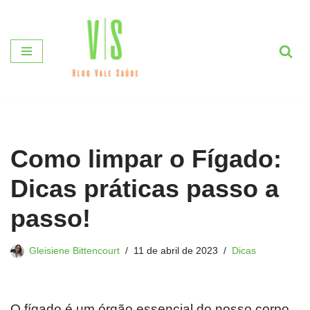
Pular
para
o
conteúdo
Como limpar o Fígado:
Dicas práticas passo a
passo!
Gleisiene Bittencourt
11 de abril de 2023
Dicas
O fígado é um órgão essencial do nosso corpo,