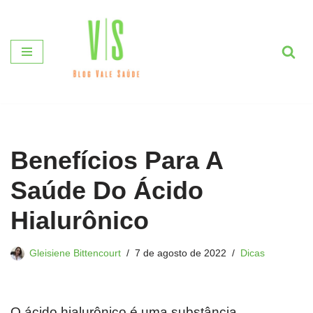
Pular
para
o
conteúdo
Benefícios Para A
Saúde Do Ácido
Hialurônico
Gleisiene Bittencourt
7 de agosto de 2022
Dicas
O ácido hialurônico é uma substância