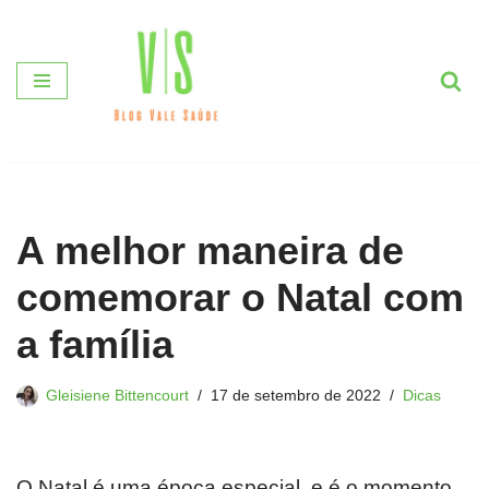
Pular
para
o
conteúdo
A melhor maneira de
comemorar o Natal com
a família
Gleisiene Bittencourt
17 de setembro de 2022
Dicas
O Natal é uma época especial, e é o momento