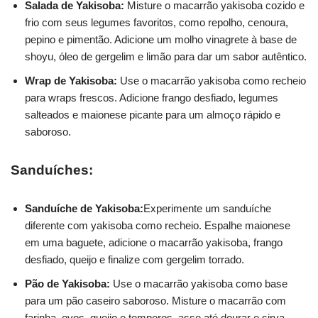
Salada de Yakisoba:
Misture o macarrão yakisoba cozido e
frio com seus legumes favoritos, como repolho, cenoura,
pepino e pimentão. Adicione um molho vinagrete à base de
shoyu, óleo de gergelim e limão para dar um sabor autêntico.
Wrap de Yakisoba:
Use o macarrão yakisoba como recheio
para wraps frescos. Adicione frango desfiado, legumes
salteados e maionese picante para um almoço rápido e
saboroso.
Sanduíches:
Sanduíche de Yakisoba:
Experimente um sanduíche
diferente com yakisoba como recheio. Espalhe maionese
em uma baguete, adicione o macarrão yakisoba, frango
desfiado, queijo e finalize com gergelim torrado.
Pão de Yakisoba:
Use o macarrão yakisoba como base
para um pão caseiro saboroso. Misture o macarrão com
farinha, ovos, queijo e temperos, asse até dourar e sirva