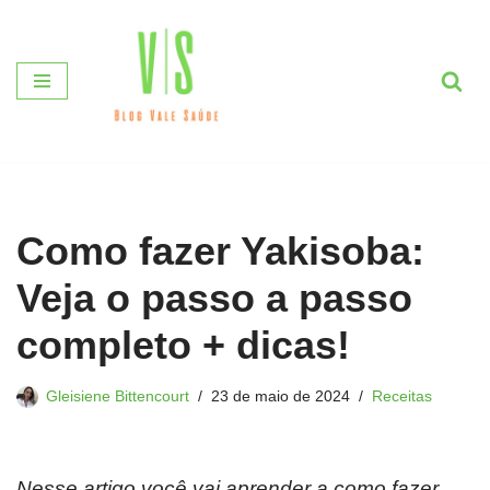
Pular
para
o
conteúdo
Como fazer Yakisoba:
Veja o passo a passo
completo + dicas!
Gleisiene Bittencourt
23 de maio de 2024
Receitas
Nesse artigo você vai aprender a como fazer