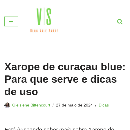
Pular
para
o
conteúdo
Xarope de curaçau blue:
Para que serve e dicas
de uso
Gleisiene Bittencourt
27 de maio de 2024
Dicas
Está buscando saber mais sobre
Xarope de