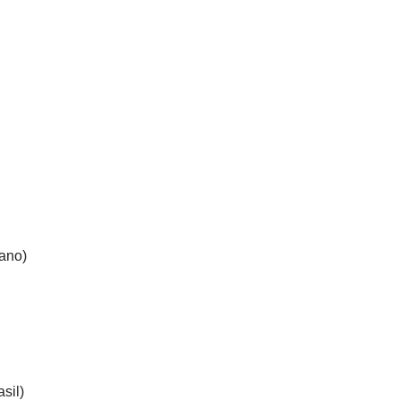
ano)
sil)