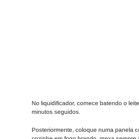
No liquidificador, comece batendo o lei
minutos seguidos.
Posteriormente, coloque numa panela co
cozinhe em fogo brando, mexa sempre até