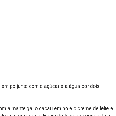
te em pó junto com o açúcar e a água por dois
m a manteiga, o cacau em pó e o creme de leite e
 criar um creme. Retire do fogo e espere esfriar.