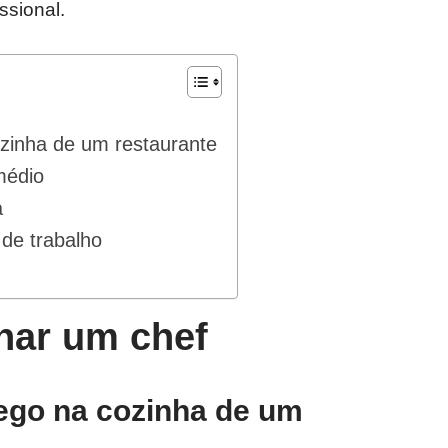
ssional.
inha de um restaurante
médio
a
de trabalho
nar um chef
go na cozinha de um