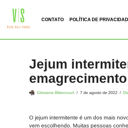
Pular
CONTATO
POLÍTICA DE PRIVACIDA
para
o
conteúdo
Jejum intermite
emagrecimento
Gleisiene Bittencourt
7 de agosto de 2022
Di
O jejum intermitente é um dos mais no
vem escolhendo. Muitas pessoas conhec